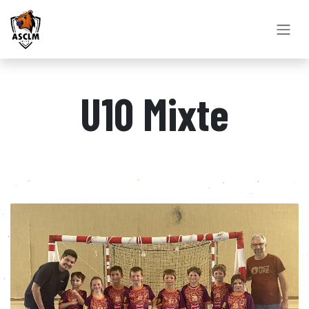
Se rendre au contenu
U10 Mixte