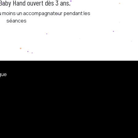
Baby Hand ouvert dès 3 ans.
au moins un accompagnateur pendant les
séances
gue